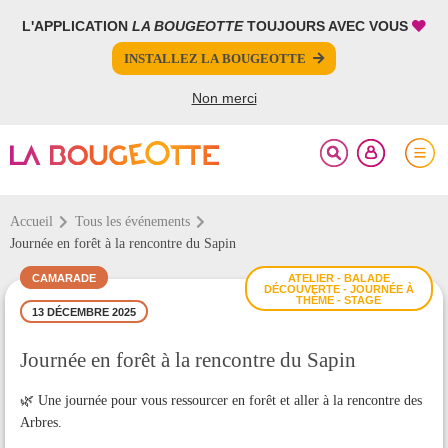
L'APPLICATION
LA BOUGEOTTE
TOUJOURS AVEC VOUS
FERMER
FERMER
INSTALLEZ LA BOUGEOTTE
Votre inscription à la newsletter a été effectuée.
PARTAGER
Non merci
Accueil
Tous les événements
Journée en forêt à la rencontre du Sapin
CAMARADE
ATELIER - BALADE
DÉCOUVERTE - JOURNÉE À
THÈME - STAGE
13 DÉCEMBRE 2025
Journée en forêt à la rencontre du Sapin
🌿 Une journée pour vous ressourcer en forêt et aller à la rencontre des
Arbres.