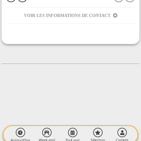
VOIR LES INFORMATIONS DE CONTACT
ORGANISÉ PAR
Sylvothérapie Ariège
CONTACT
+33651616554
Contacter l'organisateur
LIEU
Les Moulis
Les Moulis
09290 CAMARADE
Aujourd’hui
Week-end
Tout voir
Sélection
Compte