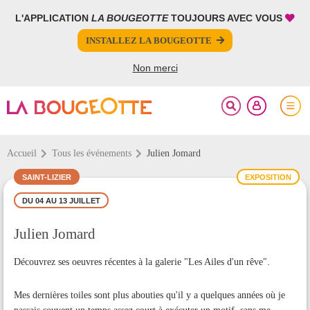
L'APPLICATION
LA BOUGEOTTE
TOUJOURS AVEC VOUS
FERMER
FERMER
INSTALLEZ LA BOUGEOTTE
Votre inscription à la newsletter a été effectuée.
PARTAGER
Non merci
Accueil
Tous les événements
Julien Jomard
SAINT-LIZIER
EXPOSITION
DU 04 AU 13 JUILLET
Julien Jomard
Découvrez ses oeuvres récentes à la galerie "Les Ailes d'un rêve".
Mes dernières toiles sont plus abouties qu'il y a quelques années où je