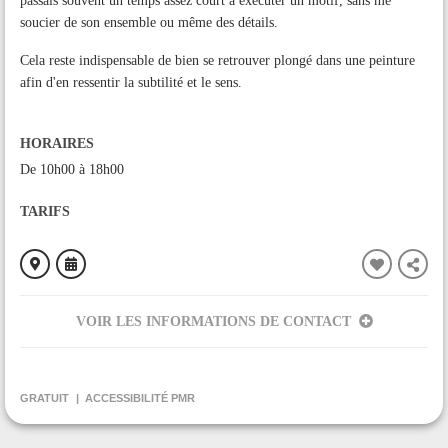
passais souvent un temps assez court à exécuter un motif, sans me
soucier de son ensemble ou même des détails.
Cela reste indispensable de bien se retrouver plongé dans une peinture
afin d'en ressentir la subtilité et le sens.
HORAIRES
De 10h00 à 18h00
TARIFS
VOIR LES INFORMATIONS DE CONTACT
ORGANISÉ PAR
Les Arts Buissonniers St Lizier
GRATUIT
ACCESSIBILITÉ PMR
CONTACT
+33781584388