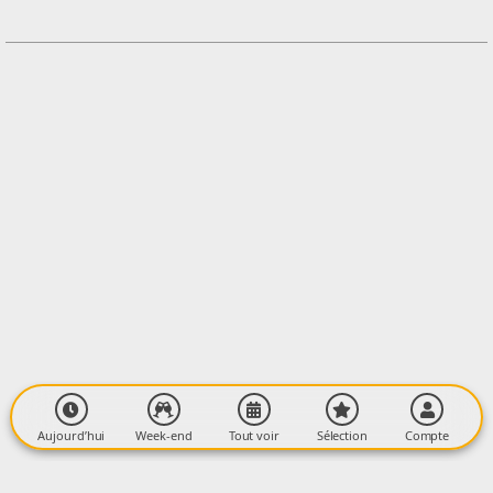
Contacter l'organisateur
LIEU
Les Ailes d'un rêve
Carré Bourrassou
09190 SAINT-LIZIER
Aujourd’hui
Week-end
Tout voir
Sélection
Compte