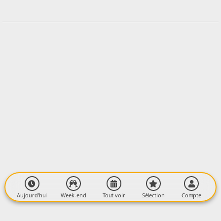
+33646762421
Contacter l'organisateur
LIEU
A préciser lors de l'inscription
A préciser lors de l'inscription
09300 Montségur
Aujourd’hui
Week-end
Tout voir
Sélection
Compte