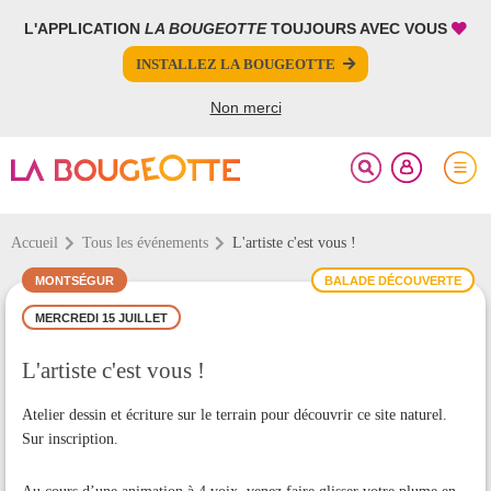
L'APPLICATION
LA BOUGEOTTE
TOUJOURS AVEC VOUS
FERMER
FERMER
INSTALLEZ LA BOUGEOTTE
Votre inscription à la newsletter a été effectuée.
PARTAGER
Non merci
Accueil
Tous les événements
L'artiste c'est vous !
MONTSÉGUR
BALADE DÉCOUVERTE
MERCREDI 15 JUILLET
L'artiste c'est vous !
Atelier dessin et écriture sur le terrain pour découvrir ce site naturel.
Sur inscription.