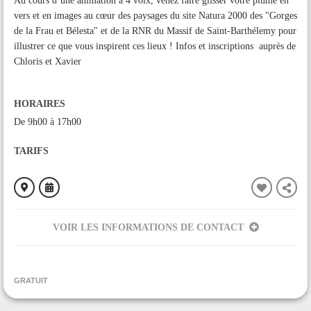
Au cours d’une animation à 4 voix, venez faire glisser votre plume en
vers et en images au cœur des paysages du site Natura 2000 des "Gorges
de la Frau et Bélesta" et de la RNR du Massif de Saint-Barthélemy pour
illustrer ce que vous inspirent ces lieux ! Infos et inscriptions auprès de
Chloris et Xavier
HORAIRES
De 9h00 à 17h00
TARIFS
VOIR LES INFORMATIONS DE CONTACT
ORGANISÉ PAR
ANA - CEN Ariège
GRATUIT
CONTACT