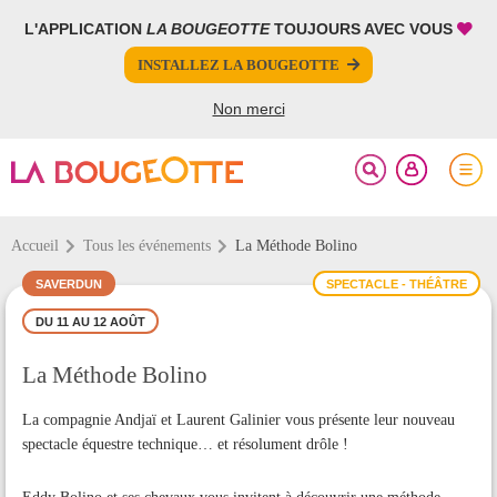
L'APPLICATION
LA BOUGEOTTE
TOUJOURS AVEC VOUS
FERMER
FERMER
INSTALLEZ LA BOUGEOTTE
Votre inscription à la newsletter a été effectuée.
PARTAGER
Non merci
Accueil
Tous les événements
La Méthode Bolino
SAVERDUN
SPECTACLE - THÉÂTRE
DU 11 AU 12 AOÛT
La Méthode Bolino
La compagnie Andjaï et Laurent Galinier vous présente leur nouveau
spectacle équestre technique… et résolument drôle !