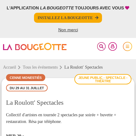
L'APPLICATION
LA BOUGEOTTE
TOUJOURS AVEC VOUS
FERMER
FERMER
INSTALLEZ LA BOUGEOTTE
Votre inscription à la newsletter a été effectuée.
PARTAGER
Non merci
Accueil
Tous les événements
La Roulott' Spectacles
CENNE MONESTIÉS
JEUNE PUBLIC - SPECTACLE -
THÉÂTRE
DU 29 AU 31 JUILLET
La Roulott' Spectacles
Collectif d'artistes en tournée 2 spectacles par soirée + buvette +
restauration. Résa par téléphone.