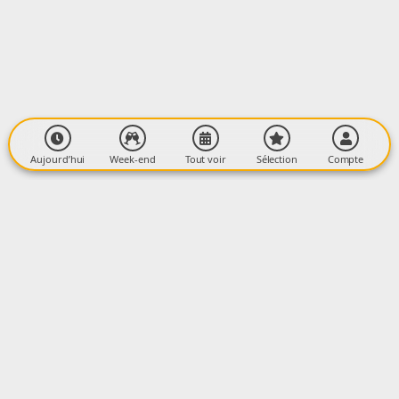
Le Crès
11170 CENNE MONESTIÉS
Aujourd’hui
Week-end
Tout voir
Sélection
Compte
La newsletter