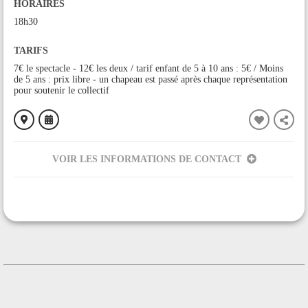
HORAIRES
18h30
TARIFS
7€ le spectacle - 12€ les deux / tarif enfant de 5 à 10 ans : 5€ / Moins
de 5 ans : prix libre - un chapeau est passé après chaque représentation
pour soutenir le collectif
VOIR LES INFORMATIONS DE CONTACT
ORGANISÉ PAR
Les Méduses me disent
CONTACT
+33633778898
Contacter l'organisateur
LIEU
Le Communal