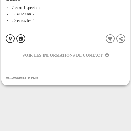
7 euro 1 spectacle
12 euros les 2
20 euros les 4
VOIR LES INFORMATIONS DE CONTACT
ORGANISÉ PAR
Eloïse Bourscheidt Artiste/collagiste
ACCESSIBILITÉ PMR
CONTACT
+33633778898
Contacter l'organisateur
LIEU
Parvis de l'église
Village
09500 MANSES