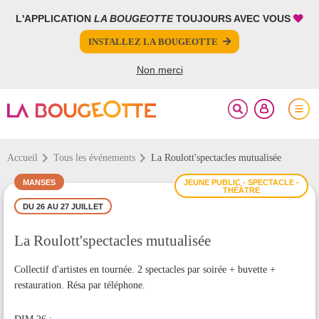
L'APPLICATION
LA BOUGEOTTE
TOUJOURS AVEC VOUS
FERMER
FERMER
INSTALLEZ LA BOUGEOTTE
Votre inscription à la newsletter a été effectuée.
PARTAGER
Non merci
Accueil
Tous les événements
La Roulott'spectacles mutualisée
MANSES
JEUNE PUBLIC - SPECTACLE -
THÉÂTRE
DU 26 AU 27 JUILLET
La Roulott'spectacles mutualisée
Collectif d'artistes en tournée. 2 spectacles par soirée + buvette +
restauration. Résa par téléphone.