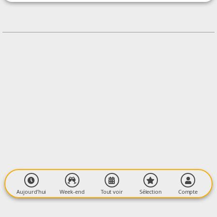
+33674821257
Contacter l'organisateur
LIEU
Smectom du Plantaurel
Las Plantos
09120 VARILHES
Aujourd’hui
Week-end
Tout voir
Sélection
Compte