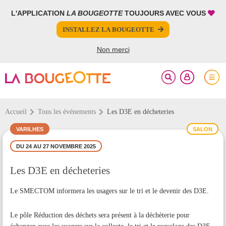
L'APPLICATION
LA BOUGEOTTE
TOUJOURS AVEC VOUS
FERMER
FERMER
INSTALLEZ LA BOUGEOTTE
Votre inscription à la newsletter a été effectuée.
PARTAGER
Non merci
Accueil
Tous les événements
Les D3E en décheteries
VARILHES
SALON
DU 24 AU 27 NOVEMBRE 2025
Les D3E en décheteries
Le SMECTOM informera les usagers sur le tri et le devenir des D3E.
Le pôle Réduction des déchets sera présent à la déchèterie pour