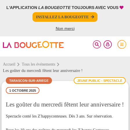
L'APPLICATION
LA BOUGEOTTE
TOUJOURS AVEC VOUS
FERMER
FERMER
INSTALLEZ LA BOUGEOTTE
Votre inscription à la newsletter a été effectuée.
PARTAGER
Non merci
Accueil
Tous les événements
Les goûter du mercredi fêtent leur anniversaire !
TARASCON-SUR-ARIEGE
JEUNE PUBLIC - SPECTACLE
1 OCTOBRE 2025
Les goûter du mercredi fêtent leur anniversaire !
Spectacle conté les Z'happyconteuses. Dès 3 ans. Sur réservation.