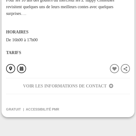
Pour les 10 ans des goûters du mercredi les Z’happy Conteuses
revisitent quelques uns de leurs meilleurs contes avec quelques
surprises….
HORAIRES
De 16h00 à 17h00
TARIFS
VOIR LES INFORMATIONS DE CONTACT
ORGANISÉ PAR
Réseau de Lecture A la Demande du pays de Tarascon
GRATUIT
ACCESSIBILITÉ PMR
CONTACT
+33561661374
Contacter l'organisateur