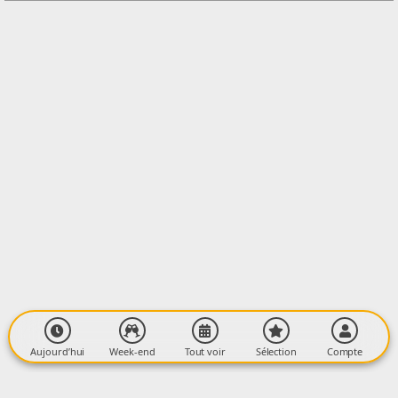
LIEU
Médiathèque Médiathèque Intercommunale
Centre Culturel François Mitterrand
09400 TARASCON-SUR-ARIEGE
Aujourd’hui
Week-end
Tout voir
Sélection
Compte