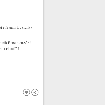
e) et Steam-Up (funky-
minik Benz bien-sûr !
t et chauffé !
FERMER