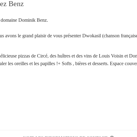
hez Benz
au domaine Dominik Benz.
s avons le grand plaisir de vous présenter Dwokasil (chanson français
licieuse pizzas de Circé, des huîtres et des vins de Louis Voisin et Do
 les oreilles et les papilles !+ Softs , bières et desserts. Espace couver
Votre inscription à la newsletter a été effectuée.