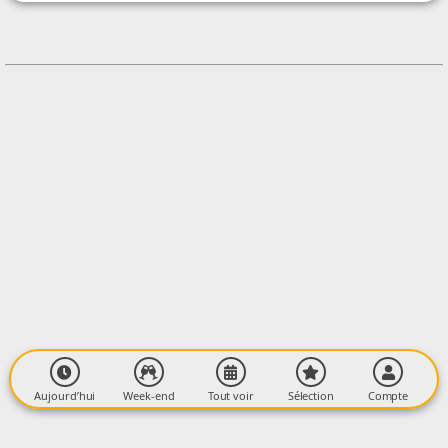
CONTACT
+33744988078
Contacter l'organisateur
LIEU
Promenade du champ de Mars
Village
09240 LA BASTIDE DE SÉROU
Aujourd’hui
Week-end
Tout voir
Sélection
Compte