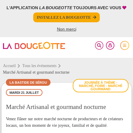
L'APPLICATION
LA BOUGEOTTE
TOUJOURS AVEC VOUS
FERMER
FERMER
INSTALLEZ LA BOUGEOTTE
Votre inscription à la newsletter a été effectuée.
PARTAGER
Non merci
Accueil
Tous les événements
Marché Artisanal et gourmand nocturne
LA BASTIDE DE SÉROU
JOURNÉE À THÈME -
MARCHÉ, FOIRE - MARCHÉ
GOURMAND
MARDI 21 JUILLET
Marché Artisanal et gourmand nocturne
Venez flâner sur notre marché nocturne de producteurs et de créateurs
locaux, un bon moment de vie joyeux, familial et de qualité.