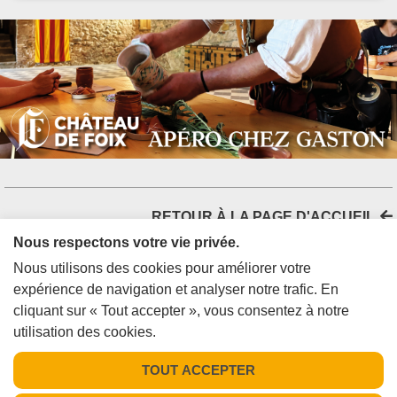
+33642376256
Contacter l'organisateur
LIEU
Château Cazalères
Village
09350 DAUMAZAN SUR ARIZE
RETOUR À LA PAGE D'ACCUEIL
Nous respectons votre vie privée.
Nous utilisons des cookies pour améliorer votre
La newsletter
expérience de navigation et analyser notre trafic. En
OK
cliquant sur « Tout accepter », vous consentez à notre
utilisation des cookies.
TOUT ACCEPTER
CONTACTEZ-NOUS