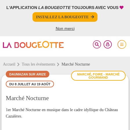
L'APPLICATION
LA BOUGEOTTE
TOUJOURS AVEC VOUS
FERMER
FERMER
FERMER
INSTALLEZ LA BOUGEOTTE
Votre inscription à la newsletter a été effectuée.
PARTAGER
Pour ajouter cet évènement à vos favoris, vous devez
être connecté.
Non merci
SE CONNECTER
Accueil
Tous les événements
Marché Nocturne
DAUMAZAN SUR ARIZE
MARCHÉ, FOIRE - MARCHÉ
GOURMAND
DU 8 JUILLET AU 19 AOÛT
Marché Nocturne
1er Marché Nocturne en musique dans le cadre idyllique du Château
Cazalères.