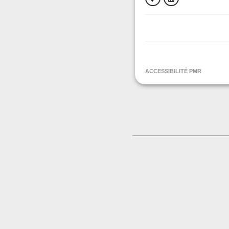
ORGANISÉ PAR
Musée de l'Affabulo
ACCESSIBILITÉ PMR
CONTACT
0666 04 35 30
Contacter l'organisat
LIEU
Musée de l'Affabulo
Castera
09290 Le Mas d'Azil