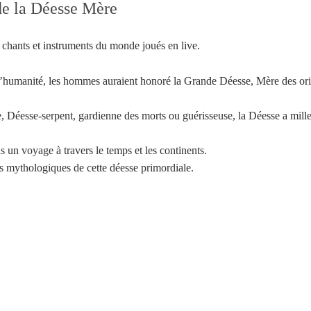
de la Déesse Mère
 chants et instruments du monde joués en live.
’humanité, les hommes auraient honoré la Grande Déesse, Mère des orig
, Déesse-serpent, gardienne des morts ou guérisseuse, la Déesse a mille
n voyage à travers le temps et les continents.
res mythologiques de cette déesse primordiale.
Votre inscription à la newsletter a été effectuée.