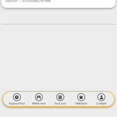
GRATUIT
ACCESSIBILITÉ PMR
CONTACT
+33561605050
Contacter l'organisateur
LIEU
MJC-CS
Cours Verdun
09100 PAMIERS
Aujourd’hui
Week-end
Tout voir
Sélection
Compte