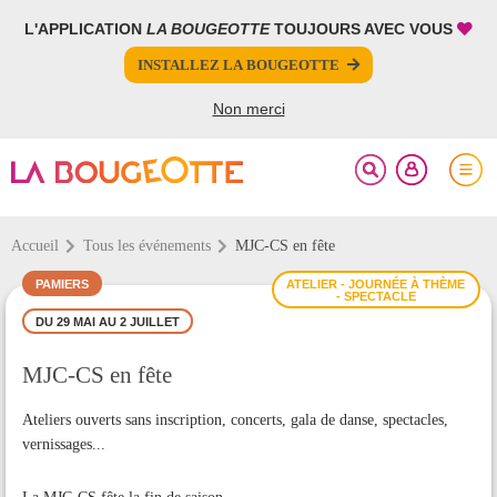
L'APPLICATION
LA BOUGEOTTE
TOUJOURS AVEC VOUS
FERMER
FERMER
INSTALLEZ LA BOUGEOTTE
Votre inscription à la newsletter a été effectuée.
PARTAGER
Non merci
Accueil
Tous les événements
MJC-CS en fête
PAMIERS
ATELIER - JOURNÉE À THÈME
- SPECTACLE
DU 29 MAI AU 2 JUILLET
MJC-CS en fête
Ateliers ouverts sans inscription, concerts, gala de danse, spectacles,
vernissages...