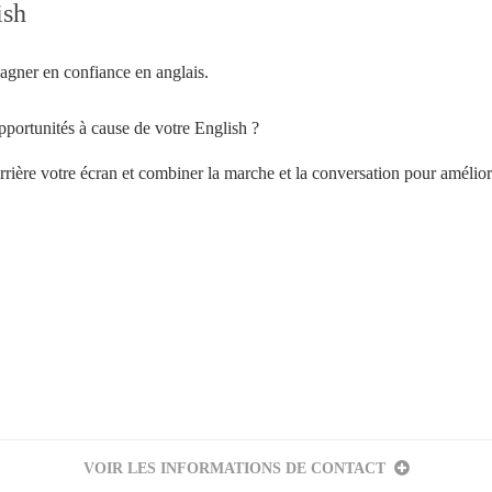
ish
gagner en confiance en anglais.
portunités à cause de votre English ?
derrière votre écran et combiner la marche et la conversation pour amélior
Votre inscription à la newsletter a été effectuée.
VOIR LES INFORMATIONS DE CONTACT