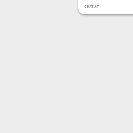
GRATUIT
CONTACT
+33646762421
Contacter l'organisat
LIEU
Monts d'Olmes
Lieu à préciser lors de
09300 Montferrier