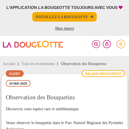
L'APPLICATION
LA BOUGEOTTE
TOUJOURS AVEC VOUS
FERMER
FERMER
INSTALLEZ LA BOUGEOTTE
Votre inscription à la newsletter a été effectuée.
PARTAGER
Non merci
Accueil
Tous les événements
Observation des Bouquetins
GUZET
BALADE DÉCOUVERTE
24 MAI 2025
Observation des Bouquetins
Découvrez cette espèce rare et emblématique.
Venez observer le bouquetin dans le Parc Naturel Régional des Pyrénées