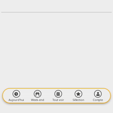
0602358141
Contacter l'organisateur
LIEU
Devant la billetterie
Station de Guzet Neige
09140 GUZET
Aujourd’hui
Week-end
Tout voir
Sélection
Compte