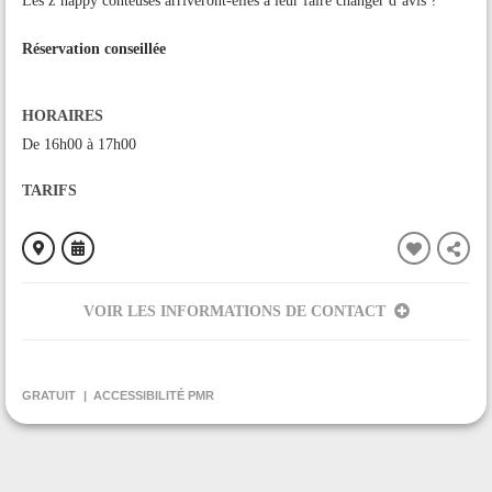
Les z’happy conteuses arriveront-elles à leur faire changer d’avis ?
Réservation conseillée
HORAIRES
De 16h00 à 17h00
TARIFS
VOIR LES INFORMATIONS DE CONTACT
ORGANISÉ PAR
Réseau de Lecture A la Demande du pays de Tarascon
GRATUIT
ACCESSIBILITÉ PMR
CONTACT
+33561661374
Contacter l'organisateur