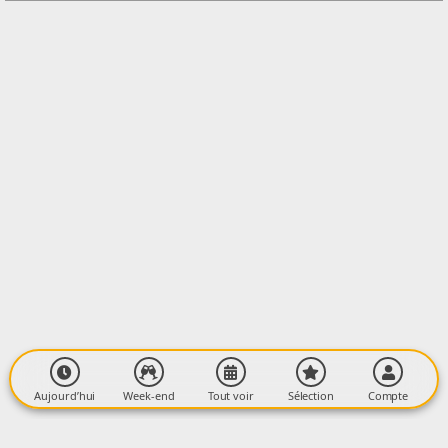
LIEU
Bilbiothèque Intercommunale
Centre Culturel François Mitterrand
09400 TARASCON-SUR-ARIEGE
Aujourd’hui
Week-end
Tout voir
Sélection
Compte