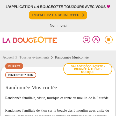
L'APPLICATION
LA BOUGEOTTE
TOUJOURS AVEC VOUS
FERMER
FERMER
INSTALLEZ LA BOUGEOTTE
Votre inscription à la newsletter a été effectuée.
PARTAGER
Non merci
Accueil
Tous les événements
Randonnée Musicontée
BURRET
BALADE DÉCOUVERTE -
JOURNÉE À THÈME -
MUSIQUE
DIMANCHE 7 JUIN
Randonnée Musicontée
Randonnée familiale, visite, musique et conte au moulin de la Laurède .
Randonnée familiale de 7km sur la boucle des 3 moulins avec visite du