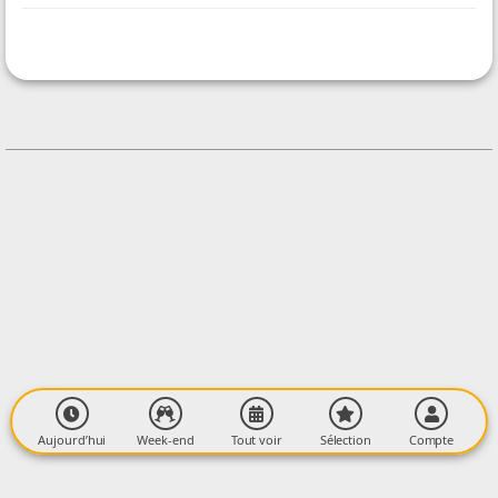
ORGANISÉ PAR
Moulin de la Laurède
CONTACT
+33684671863
Contacter l'organisateur
LIEU
Eglise
Village
09000 BURRET
Aujourd’hui
Week-end
Tout voir
Sélection
Compte