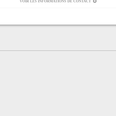
VOIR LES INFORMATIONS DE CONTACT
eur
e Fort
'OLMES