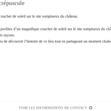
crépuscule
oucher de soleil sur le site somptueux du château.
ofitez d’un magnifique coucher de soleil sur le site somptueux du châ
rs rayons.
a de découvrir l’histoire de ce lieu tout en partageant un moment chal
Votre inscription à la newsletter a été effectuée.
VOIR LES INFORMATIONS DE CONTACT