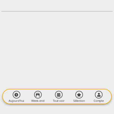
+33561688376
Contacter l'organisateur
LIEU
Ancienne Cathédrale Saint-Maurice
Rue Maréchal Clauzel
09500 MIREPOIX
Aujourd’hui
Week-end
Tout voir
Sélection
Compte