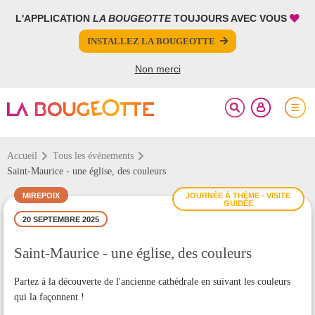
L'APPLICATION
LA BOUGEOTTE
TOUJOURS AVEC VOUS
FERMER
FERMER
INSTALLEZ LA BOUGEOTTE
Votre inscription à la newsletter a été effectuée.
PARTAGER
Non merci
Accueil
Tous les événements
Saint-Maurice - une église, des couleurs
MIREPOIX
JOURNÉE À THÈME - VISITE
GUIDÉE
20 SEPTEMBRE 2025
Saint-Maurice - une église, des couleurs
Partez à la découverte de l'ancienne cathédrale en suivant les couleurs
qui la façonnent !