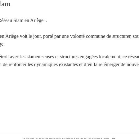
Slam
Réseau Slam en Ariège".
 Ariège voit le jour, porté par une volonté commune de structurer, soute
ge.
troit avec les slameur·euses et structures engagées localement, ce réseau
in de renforcer les dynamiques existantes et d’en faire émerger de nouvel
Votre inscription à la newsletter a été effectuée.