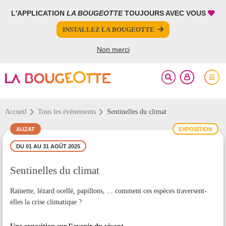
L'APPLICATION
LA BOUGEOTTE
TOUJOURS AVEC VOUS
FERMER
FERMER
INSTALLEZ LA BOUGEOTTE
Votre inscription à la newsletter a été effectuée.
PARTAGER
Non merci
Accueil
Tous les événements
Sentinelles du climat
AUZAT
EXPOSITION
DU 01 AU 31 AOÛT 2025
Sentinelles du climat
Rainette, lézard ocellé, papillons, ... comment ces espèces traversent-
elles la crise climatique ?