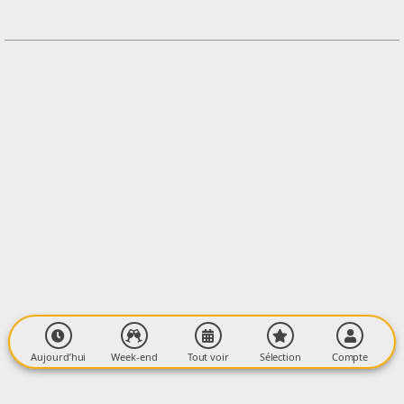
0561027598
Contacter l'organisateur
LIEU
Maison des Patrimoines
Rue de la Mairie
09220 AUZAT
Aujourd’hui
Week-end
Tout voir
Sélection
Compte