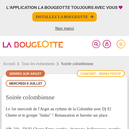
L'APPLICATION
LA BOUGEOTTE
TOUJOURS AVEC VOUS
FERMER
FERMER
INSTALLEZ LA BOUGEOTTE
Votre inscription à la newsletter a été effectuée.
PARTAGER
Non merci
Accueil
Tous les événements
Soirée colombienne
SERRES SUR ARGET
CONCERT - REPAS FESTIF
MERCREDI 8 JUILLET
Soirée colombienne
Le 1er mercredi de l'Arget au rythme de la Colombie avec Dj El
Chente et le groupe "Indus" ! Restauration et buvette sur place.