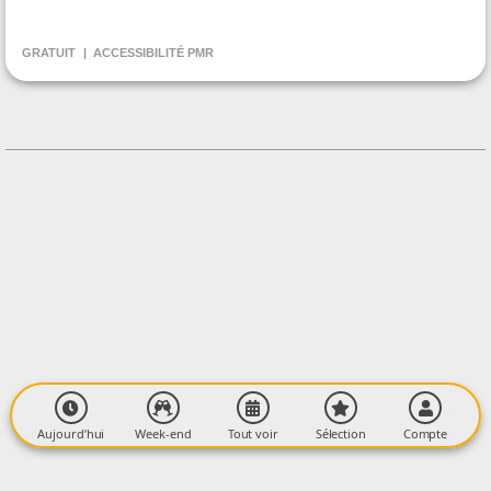
ORGANISÉ PAR
Association ARGET
GRATUIT
ACCESSIBILITÉ PMR
CONTACT
+33615447696
Contacter l'organisateur
LIEU
Hameau de la Mouline
Le Planel
09000 SERRES SUR ARGET
Aujourd’hui
Week-end
Tout voir
Sélection
Compte