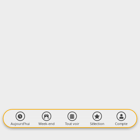
LIEU
L' Authentique
289 Route de Ravage
09210 SAINT-YBARS
Aujourd’hui
Week-end
Tout voir
Sélection
Compte