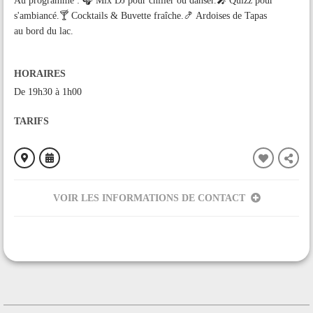
Au programme : 🎧 Mix DJ pour chiller ou danser.🎤 Quizz pour
s'ambiancé.🍸 Cocktails & Buvette fraîche.🍤 Ardoises de Tapas
au bord du lac.
HORAIRES
De 19h30 à 1h00
TARIFS
VOIR LES INFORMATIONS DE CONTACT
ORGANISÉ PAR
L'Authentique
CONTACT
+33652547340
Contacter l'organisateur