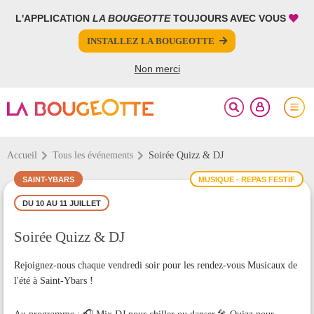
L'APPLICATION
LA BOUGEOTTE
TOUJOURS AVEC VOUS
FERMER
FERMER
INSTALLEZ LA BOUGEOTTE
Votre inscription à la newsletter a été effectuée.
PARTAGER
Non merci
Accueil
Tous les événements
Soirée Quizz & DJ
SAINT-YBARS
MUSIQUE - REPAS FESTIF
DU 10 AU 11 JUILLET
Soirée Quizz & DJ
Rejoignez-nous chaque vendredi soir pour les rendez-vous Musicaux de
l'été à Saint-Ybars !