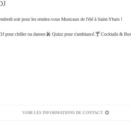
DJ
dredi soir pour les rendez-vous Musicaux de l'été à Saint-Ybars !
 pour chiller ou danser.🎤 Quizz pour s'ambiancé.🍸 Cocktails & Buve
Votre inscription à la newsletter a été effectuée.
VOIR LES INFORMATIONS DE CONTACT