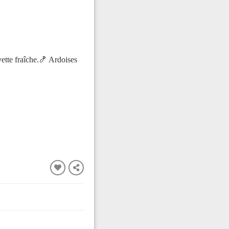
tte fraîche.🍤 Ardoises
FERMER