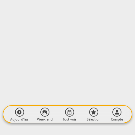
6 Rue du Rival
09000 FOIX
Aujourd’hui
Week-end
Tout voir
Sélection
Compte