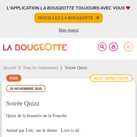
L'APPLICATION
LA BOUGEOTTE
TOUJOURS AVEC VOUS
FERMER
FERMER
INSTALLEZ LA BOUGEOTTE
Votre inscription à la newsletter a été effectuée.
PARTAGER
Non merci
Accueil
Tous les événements
Soirée Quizz
FOIX
JEUX - REPAS FESTIF
25 NOVEMBRE 2025
Soirée Quizz
Quizz de la brasserie de la Fourche.
Animé par Loïc, sur le thème : Love is all.