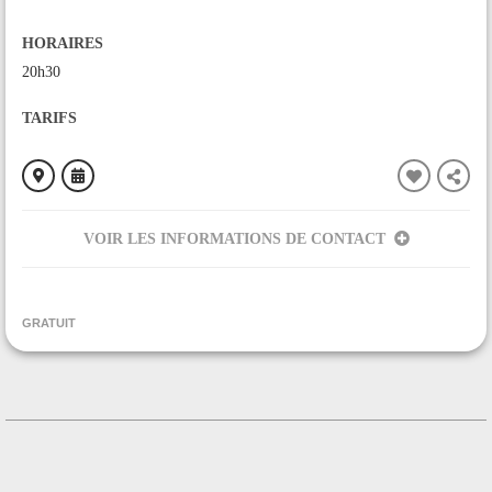
HORAIRES
20h30
TARIFS
VOIR LES INFORMATIONS DE CONTACT
ORGANISÉ PAR
Brasserie de la Fourche
GRATUIT
CONTACT
+33561059181
Contacter l'organisateur
LIEU
Brasserie de la Fourche