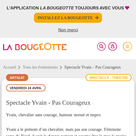
L'APPLICATION
LA BOUGEOTTE
TOUJOURS AVEC VOUS
FERMER
FERMER
INSTALLEZ LA BOUGEOTTE
Votre inscription à la newsletter a été effectuée.
PARTAGER
Non merci
Accueil
Tous les événements
Spectacle Yvain - Pas Courageux
ARTIGAT
SPECTACLE - THÉÂTRE
VENDREDI 24 AVRIL
Spectacle Yvain - Pas Courageux
Yvain, chevalier sans courage, humour stressé et impro.
Yvain a le prénom d’un chevalier, mais pas son courage. Féministe