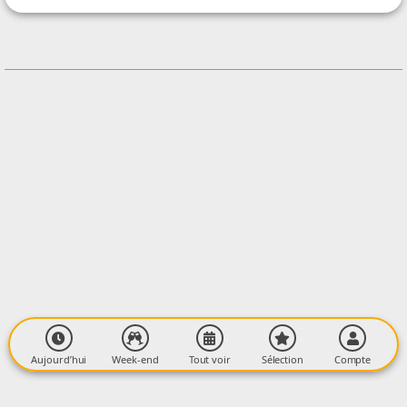
CONTACT
+33752084357
Contacter l'organisateur
LIEU
Salle des fêtes d'Artigat
2 Route du Camping
09350 ARTIGAT
Aujourd’hui
Week-end
Tout voir
Sélection
Compte