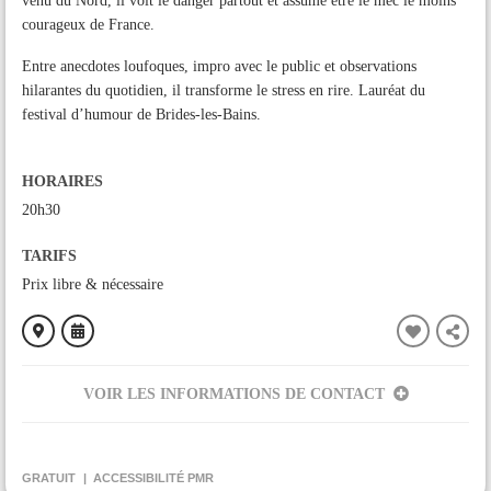
venu du Nord, il voit le danger partout et assume être le mec le moins
courageux de France.
Entre anecdotes loufoques, impro avec le public et observations
hilarantes du quotidien, il transforme le stress en rire. Lauréat du
festival d’humour de Brides-les-Bains.
HORAIRES
20h30
TARIFS
Prix libre & nécessaire
VOIR LES INFORMATIONS DE CONTACT
ORGANISÉ PAR
C'est Nous Productions
GRATUIT
ACCESSIBILITÉ PMR