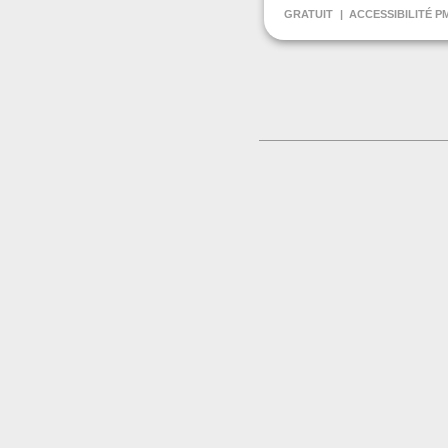
GRATUIT
ACCESSIBILITÉ P
CONTACT
+33641368310
Contacter l'organisat
LIEU
Salle Marcel Pagnole
Rue Maréchal Joffre
31500 TOULOUSE