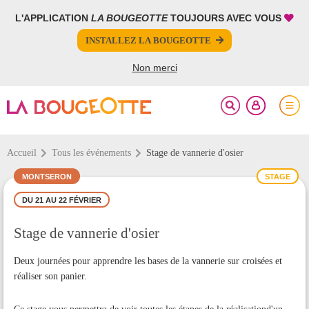
L'APPLICATION
LA BOUGEOTTE
TOUJOURS AVEC VOUS
FERMER
FERMER
INSTALLEZ LA BOUGEOTTE
Votre inscription à la newsletter a été effectuée.
PARTAGER
Non merci
Accueil
Tous les événements
Stage de vannerie d'osier
MONTSERON
STAGE
DU 21 AU 22 FÉVRIER
Stage de vannerie d'osier
Deux journées pour apprendre les bases de la vannerie sur croisées et
réaliser son panier.