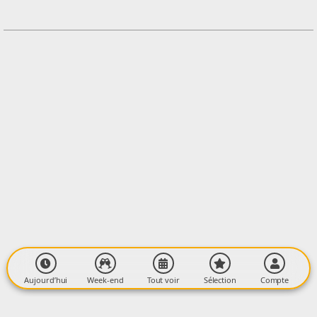
+33648382688
Contacter l'organisateur
LIEU
Atelier De Brin en Brin
Le Village
09240 MONTSERON
Aujourd’hui
Week-end
Tout voir
Sélection
Compte