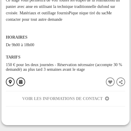
Ce stage vous permettra de voir toutes les étapes de la réalisationd'un
panier avec anse en utilisant la technique traditionnelle dufond sur
croisée. Matériaux et outillage fournisPique nique tiré du sacMe
contacter pour tout autre demande
HORAIRES
De 9h00 à 18h00
TARIFS
150 € pour les deux journées - Réservation nécessaire (accompte 30 %
demandé) au plus tard 3 semaines avant le stage
VOIR LES INFORMATIONS DE CONTACT
ORGANISÉ PAR
De Brin en Brin - Vannerie
CONTACT