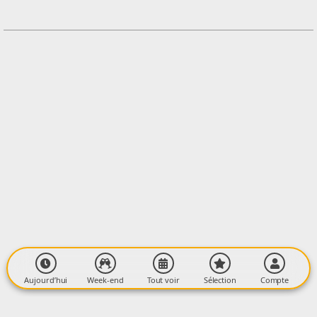
+33744421582
Contacter l'organisateur
LIEU
MJC
Cours de Verdun
09100 PAMIERS
Aujourd’hui
Week-end
Tout voir
Sélection
Compte