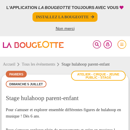
L'APPLICATION
LA BOUGEOTTE
TOUJOURS AVEC VOUS
FERMER
FERMER
INSTALLEZ LA BOUGEOTTE
Votre inscription à la newsletter a été effectuée.
PARTAGER
Non merci
Accueil
Tous les événements
Stage hulahoop parent-enfant
PAMIERS
ATELIER - CIRQUE - JEUNE
PUBLIC - STAGE
DIMANCHE 5 JUILLET
Stage hulahoop parent-enfant
Pour s'amuser et explorer ensemble différentes figures de hulahoop en
musique ! Dès 6 ans.