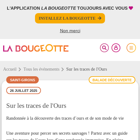
L'APPLICATION
LA BOUGEOTTE
TOUJOURS AVEC VOUS
FERMER
FERMER
INSTALLEZ LA BOUGEOTTE
Votre inscription à la newsletter a été effectuée.
PARTAGER
Non merci
Accueil
Tous les événements
Sur les traces de l'Ours
SAINT-GIRONS
BALADE DÉCOUVERTE
26 JUILLET 2025
Sur les traces de l'Ours
Randonnée à la découverte des traces d’ours et de son mode de vie
Une aventure pour percer ses secrets sauvages ! Partez avec un guide