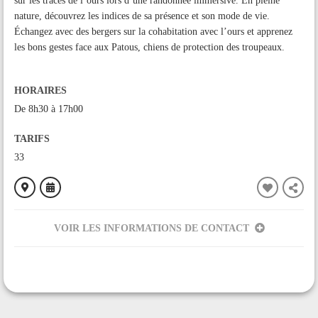
sur les traces de l’ours lors d’une randonnée immersive. En pleine
nature, découvrez les indices de sa présence et son mode de vie.
Échangez avec des bergers sur la cohabitation avec l’ours et apprenez
les bons gestes face aux Patous, chiens de protection des troupeaux.
HORAIRES
De 8h30 à 17h00
TARIFS
33
VOIR LES INFORMATIONS DE CONTACT
ORGANISÉ PAR
Le Dahu Ariègeois
CONTACT
0602358141