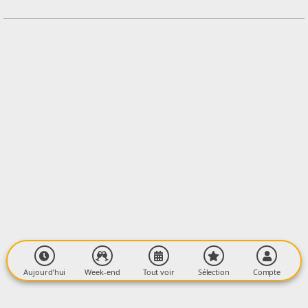
Contacter l'organisateur
LIEU
centre aquatique
Avenue Aristide Berges
09200 SAINT-GIRONS
Aujourd’hui
Week-end
Tout voir
Sélection
Compte