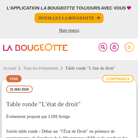
L'APPLICATION
LA BOUGEOTTE
TOUJOURS AVEC VOUS
FERMER
FERMER
INSTALLEZ LA BOUGEOTTE
Votre inscription à la newsletter a été effectuée.
PARTAGER
Non merci
Accueil
Tous les événements
Table ronde "L'état de droit"
FOIX
CONFÉRENCE
21 MAI 2025
Table ronde "L'état de droit"
Événement proposé par LDH Ariège.
Soirée table ronde / Débat sur "l'État de Droit" en présence de