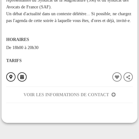
représentantes du Syndicat de la Magistrature (SM) et du syndicat des
Avocats de France (SAF).
Un débat d'actualité dans un contexte délétère... Si possible, ne chargez
pas l'agenda de cette soirée à laquelle vous êtes, d'ores et déjà, invité-e.
HORAIRES
De 18h00 à 20h30
TARIFS
VOIR LES INFORMATIONS DE CONTACT
ORGANISÉ PAR
Collectif pour la Fraternité et la Solidarité
CONTACT
0670940848