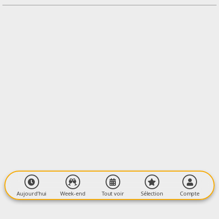
Contacter l'organisateur
LIEU
Salle Jean Jaurès
45 Cours Gabriel Fauré
09000 FOIX
Aujourd’hui
Week-end
Tout voir
Sélection
Compte