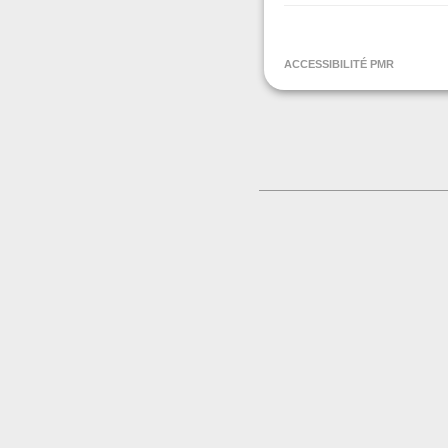
ORGANISÉ PAR
Tadamun solidarité
ACCESSIBILITÉ PMR
CONTACT
+33623178947
Contacter l'organisat
LIEU
Place de l'église
Place
09130 PAILHÈS