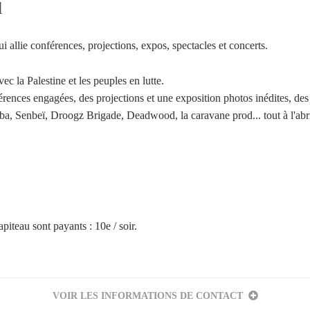
l
qui allie conférences, projections, expos, spectacles et concerts.
ec la Palestine et les peuples en lutte.
ences engagées, des projections et une exposition photos inédites, des 
arba, Senbeï, Droogz Brigade, Deadwood, la caravane prod... tout à l'abri
Votre inscription à la newsletter a été effectuée.
piteau sont payants : 10e / soir.
VOIR LES INFORMATIONS DE CONTACT