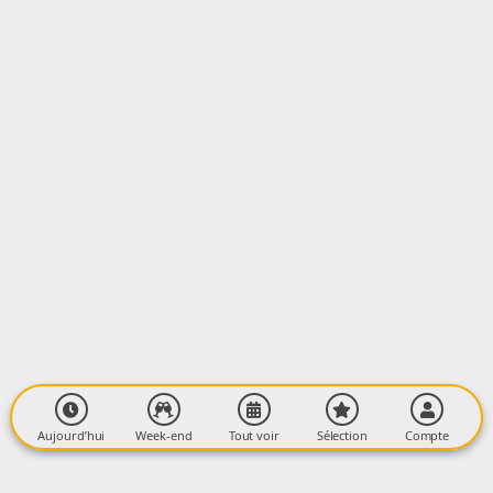
LIEU
Mohair Pyrénées
Les Moulis
09290 CAMARADE
Aujourd’hui
Week-end
Tout voir
Sélection
Compte