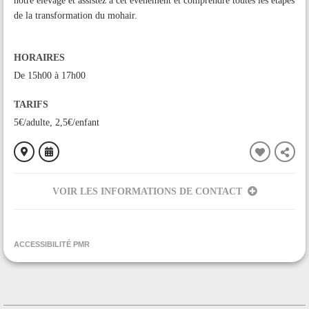
notre élevage et
assistez à cet évènement et comprendre toutes les étapes
de la transformation du mohair.
HORAIRES
De 15h00 à 17h00
TARIFS
5€/adulte, 2,5€/enfant
VOIR LES INFORMATIONS DE CONTACT
ORGANISÉ PAR
Mohair Pyrénées
ACCESSIBILITÉ PMR
CONTACT
+33561699159
Contacter l'organisateur