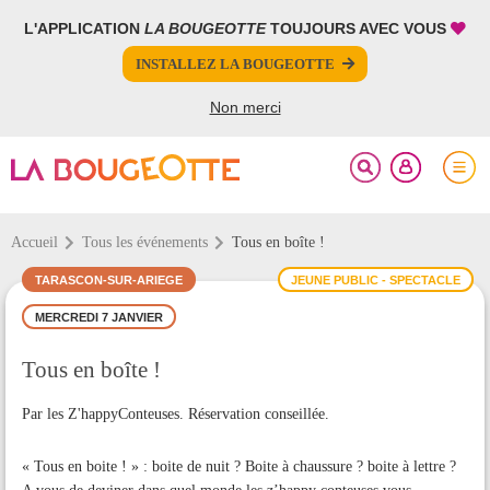
L'APPLICATION
LA BOUGEOTTE
TOUJOURS AVEC VOUS
FERMER
FERMER
INSTALLEZ LA BOUGEOTTE
Votre inscription à la newsletter a été effectuée.
PARTAGER
Non merci
Accueil
Tous les événements
Tous en boîte !
TARASCON-SUR-ARIEGE
JEUNE PUBLIC - SPECTACLE
MERCREDI 7 JANVIER
Tous en boîte !
Par les Z'happyConteuses. Réservation conseillée.
« Tous en boite ! » : boite de nuit ? Boite à chaussure ? boite à lettre ?