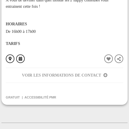
A vous de deviner dans quel monde les z’happy conteuses vous
entrainent cette fois !
HORAIRES
De 16h00 à 17h00
TARIFS
VOIR LES INFORMATIONS DE CONTACT
ORGANISÉ PAR
Réseau de Lecture A la Demande du pays de Tarascon
GRATUIT
ACCESSIBILITÉ PMR
CONTACT
+33561661374
Contacter l'organisateur