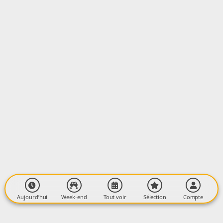
LIEU
Médiathèque Intercommunale
Centre Culturel François Mitterrand
09400 TARASCON-SUR-ARIEGE
Aujourd’hui
Week-end
Tout voir
Sélection
Compte