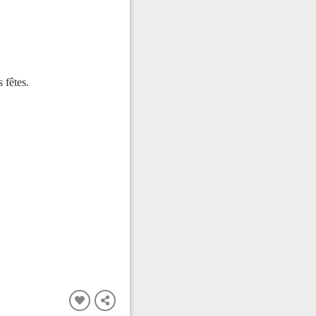
 fêtes.
FERMER