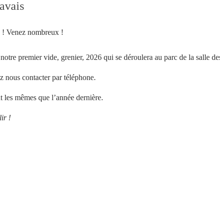
avais
6 ! Venez nombreux !
otre premier vide, grenier, 2026 qui se déroulera au parc de la salle des
ez nous contacter par téléphone.
ont les mêmes que l’année dernière.
lir
!
Votre inscription à la newsletter a été effectuée.