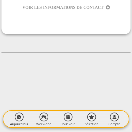
VOIR LES INFORMATIONS DE CONTACT
ORGANISÉ PAR
Association Lézat traditions
CONTACT
+33561691005
Contacter l'organisateur
LIEU
Village
Centre-ville
09210 LÉZAT SUR LÈZE
Aujourd’hui
Week-end
Tout voir
Sélection
Compte