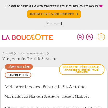
L'APPLICATION
LA BOUGEOTTE
TOUJOURS AVEC VOUS
FERMER
FERMER
INSTALLEZ LA BOUGEOTTE
Votre inscription à la newsletter a été effectuée.
PARTAGER
Non merci
Accueil
Tous les événements
Vide greniers des fêtes de la St-Antoine
LÉZAT SUR LÈZE
BROCANTE - FÊTE LOCALE -
JOURNÉE À THÈME - VIDE-
GRENIER
SAMEDI 13 JUIN
Vide greniers des fêtes de la St-Antoine
Vide greniers des fêtes de la St-Antoine "Thème le Mexique".