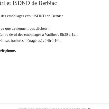
 tri et ISDND de Berbiac
tri des emballages et/ou ISDND de Berbiac.
ce que deviennent vos déchets !
entre de tri des emballages à Varilhes : 9h30 à 12h.
nses (ordures ménagères) : 14h à 16h.
téléphone.
Votre inscription à la newsletter a été effectuée.