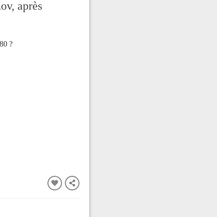
ov, après
980 ?
FERMER