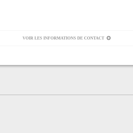
VOIR LES INFORMATIONS DE CONTACT
 Vitraux d'art
eur
et Capdelaville