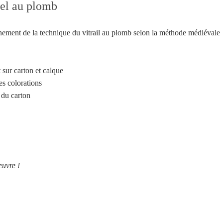
nel au plomb
ement de la technique du vitrail au plomb selon la méthode médiévale
 sur carton et calque
s colorations
 du carton
Votre inscription à la newsletter a été effectuée.
œuvre !