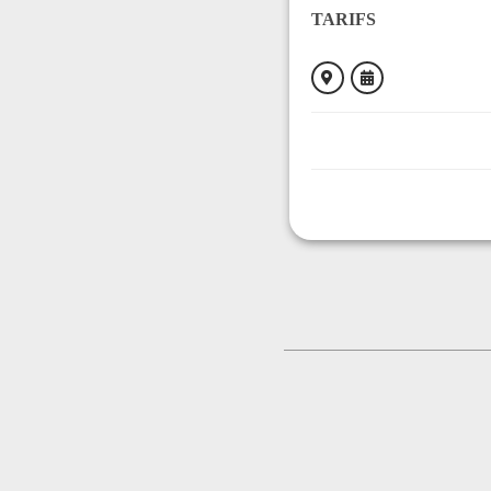
TARIFS
ORGANISÉ PAR
Verre&plomb-Crėation
CONTACT
+33670644384
Contacter l'organisat
LIEU
Atelier Vitrail
12 Avenue Jean Monn
09000 FOIX