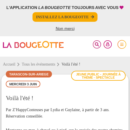
L'APPLICATION
LA BOUGEOTTE
TOUJOURS AVEC VOUS
FERMER
FERMER
INSTALLEZ LA BOUGEOTTE
Votre inscription à la newsletter a été effectuée.
PARTAGER
Non merci
Accueil
Tous les événements
Voilà l'été !
TARASCON-SUR-ARIEGE
JEUNE PUBLIC - JOURNÉE À
THÈME - SPECTACLE
MERCREDI 3 JUIN
Voilà l'été !
Par Z'HappyConteuses par Lydia et Guylaine, à partir de 3 ans.
Réservation conseillée.