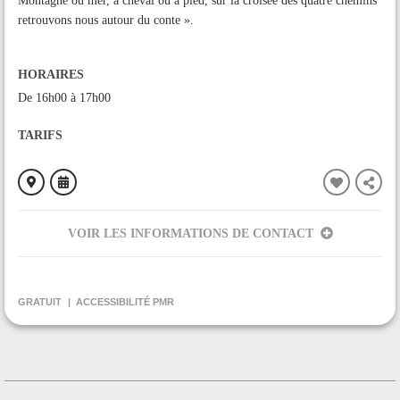
Montagne ou mer, à cheval ou à pied, sur la croisée des quatre chemins
retrouvons nous autour du conte ».
HORAIRES
De 16h00 à 17h00
TARIFS
VOIR LES INFORMATIONS DE CONTACT
ORGANISÉ PAR
Réseau de Lecture A la Demande du pays de Tarascon
GRATUIT
ACCESSIBILITÉ PMR
CONTACT
+33561661374
Contacter l'organisateur