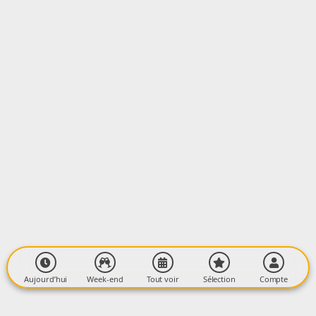
LIEU
Médiathèque Intercommunale
Centre Culturel François Mitterrand
09400 TARASCON-SUR-ARIEGE
Aujourd’hui
Week-end
Tout voir
Sélection
Compte