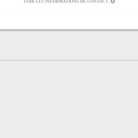
VOIR LES INFORMATIONS DE CONTACT
eur
melle
OR-ROUZAUD