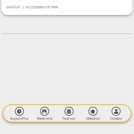
Réseau des Bibliothèques Arize-Lèze
GRATUIT
ACCESSIBILITÉ PMR
CONTACT
+33561679072
Contacter l'organisateur
LIEU
Bibliothèque
Rue du Mouret
09290 LE MAS-D'AZIL
Aujourd’hui
Week-end
Tout voir
Sélection
Compte