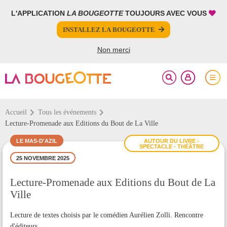
L'APPLICATION
LA BOUGEOTTE
TOUJOURS AVEC VOUS
FERMER
FERMER
INSTALLEZ LA BOUGEOTTE
Votre inscription à la newsletter a été effectuée.
PARTAGER
Non merci
Accueil
Tous les événements
Lecture-Promenade aux Editions du Bout de La Ville
LE MAS-D'AZIL
AUTOUR DU LIVRE -
SPECTACLE - THÉÂTRE
25 NOVEMBRE 2025
Lecture-Promenade aux Editions du Bout de La
Ville
Lecture de textes choisis par le comédien Aurélien Zolli. Rencontre
d'éditeurs.