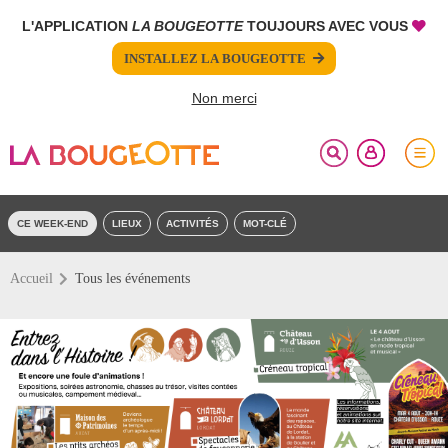
L'APPLICATION
LA BOUGEOTTE
TOUJOURS AVEC VOUS
FERMER
FERMER
FERMER
FERMER
INSTALLEZ LA BOUGEOTTE
Votre inscription à la newsletter a été effectuée.
PARTAGER
Pour ajouter cet évènement à vos favoris, vous devez
être connecté.
Non merci
SE CONNECTER
CE WEEK-END
LIEUX
ACTIVITÉS
MOT-CLÉ
Accueil
Tous les événements