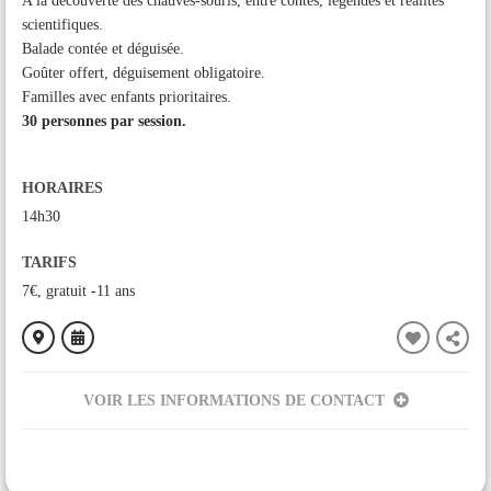
A la découverte des chauves-souris, entre contes, légendes et réalités
scientifiques.
Balade contée et déguisée.
Goûter offert, déguisement obligatoire.
Familles avec enfants prioritaires.
30 personnes par session.
HORAIRES
14h30
TARIFS
7€, gratuit -11 ans
VOIR LES INFORMATIONS DE CONTACT
ORGANISÉ PAR
ANA-CEN Ariège