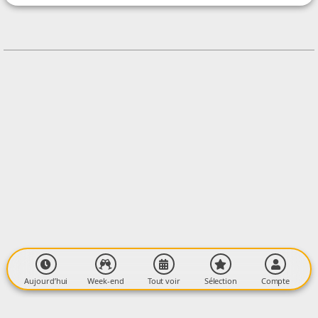
CONTACT
0561051010
Contacter l'organisateur
LIEU
Grotte du Mas-d'Azil
D119, Av. de la Grotte
09290 LE MAS-D'AZIL
Aujourd’hui
Week-end
Tout voir
Sélection
Compte