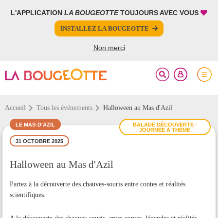
L'APPLICATION
LA BOUGEOTTE
TOUJOURS AVEC VOUS
FERMER
FERMER
INSTALLEZ LA BOUGEOTTE
Votre inscription à la newsletter a été effectuée.
PARTAGER
Non merci
Accueil
Tous les événements
Halloween au Mas d'Azil
LE MAS-D'AZIL
BALADE DÉCOUVERTE -
JOURNÉE À THÈME
31 OCTOBRE 2025
Halloween au Mas d'Azil
Partez à la découverte des chauves-souris entre contes et réalités
scientifiques.