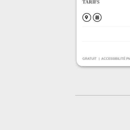
TARIFS
ORGANISÉ PAR
Occitan en Couseran
GRATUIT
ACCESSIBILITÉ P
CONTACT
+33684622444
Contacter l'organisat
LIEU
Parc des expositions
Avenue Charles de G
09200 SAINT GIRO