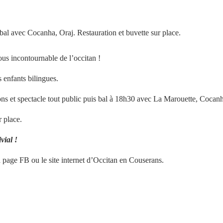
 bal avec Cocanha, Oraj. Restauration et buvette sur place.
us incontournable de l’occitan !
s enfants bilingues.
ns et spectacle tout public puis bal à 18h30 avec La Marouette, Cocanh
r place.
vial !
Votre inscription à la newsletter a été effectuée.
page FB ou le site internet d’Occitan en Couserans.