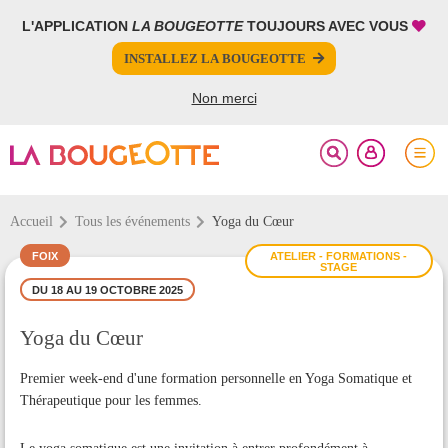
L'APPLICATION
LA BOUGEOTTE
TOUJOURS AVEC VOUS
FERMER
FERMER
INSTALLEZ LA BOUGEOTTE
Votre inscription à la newsletter a été effectuée.
PARTAGER
Non merci
Accueil
Tous les événements
Yoga du Cœur
FOIX
ATELIER - FORMATIONS -
STAGE
DU 18 AU 19 OCTOBRE 2025
Yoga du Cœur
Premier week-end d'une formation personnelle en Yoga Somatique et
Thérapeutique pour les femmes.