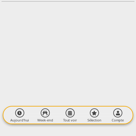
Contacter l'organisateur
LIEU
Dharma Studio
2 Rue de l'Arget
09000 FOIX
Aujourd’hui
Week-end
Tout voir
Sélection
Compte