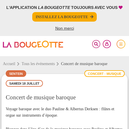
L'APPLICATION
LA BOUGEOTTE
TOUJOURS AVEC VOUS
FERMER
FERMER
INSTALLEZ LA BOUGEOTTE
Votre inscription à la newsletter a été effectuée.
PARTAGER
Non merci
Accueil
Tous les événements
Concert de musique baroque
SENTEIN
CONCERT - MUSIQUE
SAMEDI 18 JUILLET
Concert de musique baroque
Voyage baroque avec le duo Pauline & Albertus Derksen : flûtes et
orgue sur instruments d’époque.