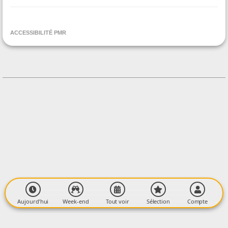
ORGANISÉ PAR
Association pour la sauvegarde de l'église fortifiée de
ACCESSIBILITÉ PMR
Sentein
CONTACT
+33682045872
Contacter l'organisateur
LIEU
Eglise fortifiée Notre-Dame de Sentein
Place de la mairie
09800 SENTEIN
Aujourd’hui
Week-end
Tout voir
Sélection
Compte