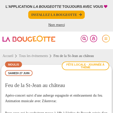
L'APPLICATION
LA BOUGEOTTE
TOUJOURS AVEC VOUS
FERMER
FERMER
INSTALLEZ LA BOUGEOTTE
Votre inscription à la newsletter a été effectuée.
PARTAGER
Non merci
Accueil
Tous les événements
Feu de la St-Jean au château
MOULIS
FÊTE LOCALE - JOURNÉE À
THÈME
SAMEDI 27 JUIN
Feu de la St-Jean au château
Apéro-concert suivi d'une auberge espagnole et embrasement du feu.
Animation musicale avec Zikenvrac.