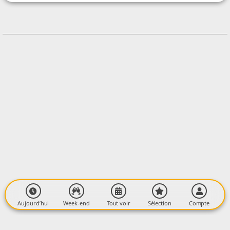
+33676772549
Contacter l'organisateur
LIEU
Hameau de Pouech
Route de Castillon
09200 MOULIS
Aujourd’hui
Week-end
Tout voir
Sélection
Compte