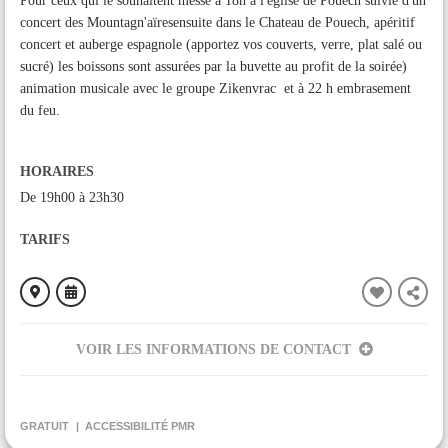
Pour ceux qui le souhaitent messe à 18h à l'église de Pouech suivie d'un
concert des Mountagn'aïresensuite dans le Chateau de Pouech, apéritif
concert et auberge espagnole (apportez vos couverts, verre, plat salé ou
sucré) les boissons sont assurées par la buvette au profit de la soirée)
animation musicale avec le groupe Zikenvrac et à 22 h embrasement
du feu.
HORAIRES
De 19h00 à 23h30
TARIFS
VOIR LES INFORMATIONS DE CONTACT
ORGANISÉ PAR
PATRIMOINE MOULISIEN
GRATUIT
ACCESSIBILITÉ PMR
CONTACT